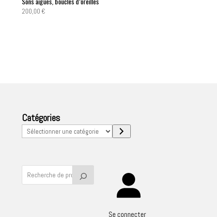
Sons aigues, boucles d’oreilles
200,00
€
Catégories
Sélectionner
une
catégorie
Se connecter