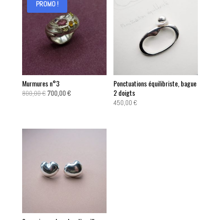
PROMO !
Murmures n°3
Ponctuations équilibriste, bague
2 doigts
Le
Le
800,00
€
700,00
€
450,00
€
prix
prix
initial
actuel
était :
est :
800,00 €.
700,00 €.